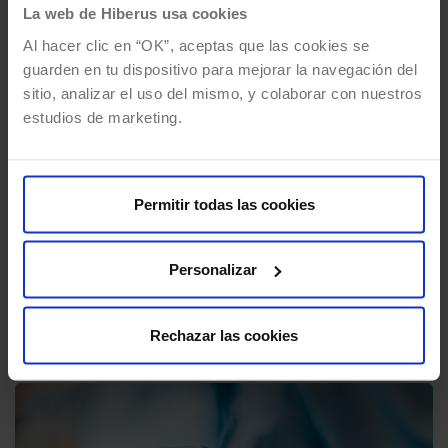
La web de Hiberus usa cookies
Al hacer clic en “OK”, aceptas que las cookies se
guarden en tu dispositivo para mejorar la navegación del
sitio, analizar el uso del mismo, y colaborar con nuestros
Cómo mejorar la organización de
estudios de marketing.
tu equipo de servicio técnico de
reparaciones
Por
Enrique Romagosa
28/01/2019
3 Mins de lectura
Permitir todas las cookies
Por lo general, un servicio técnico de
reparaciones suele estar compuesto por un
Personalizar
equipo de profesionales de diferentes
departamentos con entornos de…
Rechazar las cookies