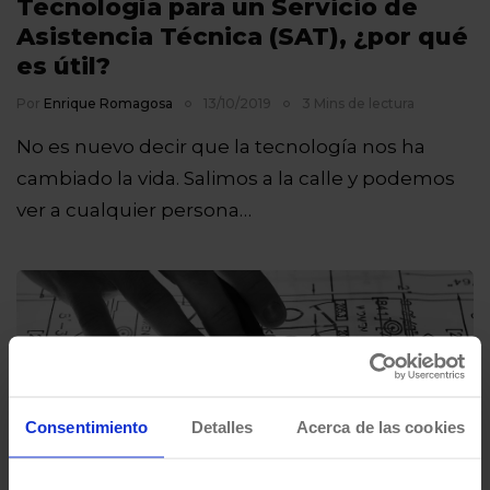
Tecnología para un Servicio de
Asistencia Técnica (SAT), ¿por qué
es útil?
Por
Enrique Romagosa
13/10/2019
3 Mins de lectura
No es nuevo decir que la tecnología nos ha
cambiado la vida. Salimos a la calle y podemos
ver a cualquier persona…
Consentimiento
Detalles
Acerca de las cookies