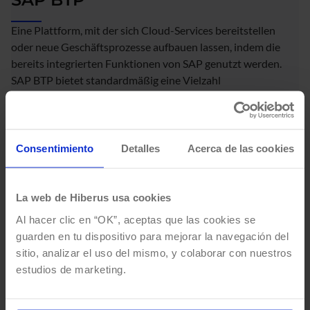
Eine Plattform, mit der sich Cloud-Services bereitstellen
oder neue Geschäftsprozesse aufbauen lassen, indem die
bereits integrierten Funktionen von SAP genutzt werden.
SAP BTP bietet standardmäßig eine Vielzahl
leistungsstarker Funktionen, darunter die Überwachung
aller SAP-Tools, Audits, globale KI für das gesamte
Ökosystem sowie Dashboards.
Consentimiento
Detalles
Acerca de las cookies
La web de Hiberus usa cookies
Beeindruckende
Al hacer clic en “OK”, aceptas que las cookies se
Kundengeschichten
guarden en tu dispositivo para mejorar la navegación del
sitio, analizar el uso del mismo, y colaborar con nuestros
Den Erfolg führender internationaler Unternehmen
estudios de marketing.
vorantreiben
Zu allen Erfolgsgeschichten