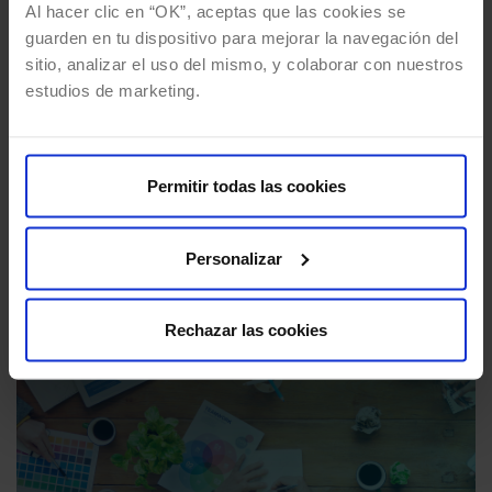
Al hacer clic en “OK”, aceptas que las cookies se
Diseño estratégico: Por qué el
guarden en tu dispositivo para mejorar la navegación del
diseño se enseña mal
sitio, analizar el uso del mismo, y colaborar con nuestros
estudios de marketing.
Por
Gorka Aguirre Presencio
06/05/2024
12 Mins de lectura
Olvídate del Design Thinking, del Doble
Diamante, del arroz de Bruno Munari y ven a
Permitir todas las cookies
conocer la nueva herramienta que hará volar…
Personalizar
Rechazar las cookies