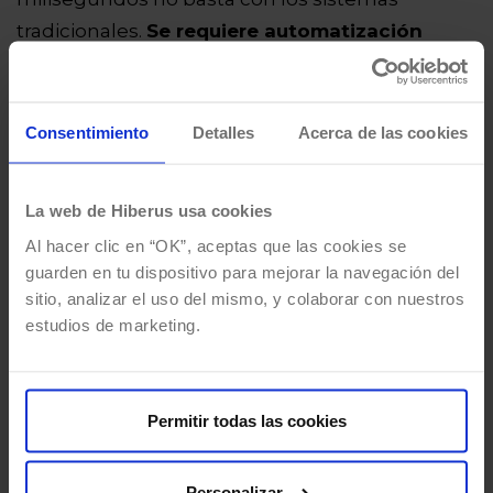
tradicionales.
Se requiere automatización
avanzada, conectividad y una capacidad de
análisis continuo apoyada en inteligencia
artificial y machine learning.
Consentimiento
Detalles
Acerca de las cookies
En hiberus diseñamos y desplegamos
La web de Hiberus usa cookies
soluciones de control automático basadas en IA
Al hacer clic en “OK”, aceptas que las cookies se
y sistemas SCADA de última generación, que
guarden en tu dispositivo para mejorar la navegación del
permiten a operadores y utilities reaccionar
sitio, analizar el uso del mismo, y colaborar con nuestros
rápidamente, prevenir fallos y gestionar la red
estudios de marketing.
con un nivel de granularidad sin precedentes.
La clave está en
convertir los datos en
decisiones
: capturarlos, analizarlos y utilizar
Permitir todas las cookies
modelos predictivos para anticipar incidencias y
optimizar la operación.
Personalizar