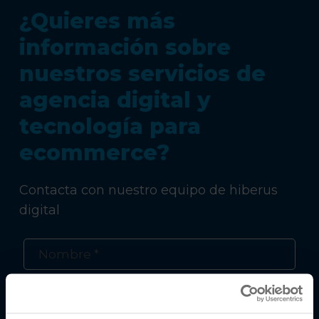
¿Quieres más
información sobre
nuestros servicios de
agencia digital y
tecnología para
ecommerce?
Contacta con nuestro equipo de hiberus
digital