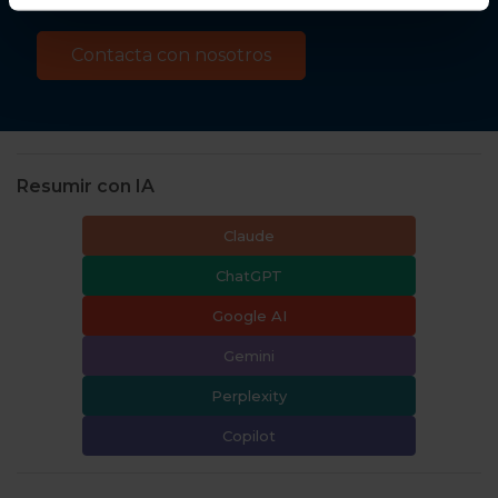
Resumir con IA
Claude
ChatGPT
Google AI
Gemini
Perplexity
Copilot