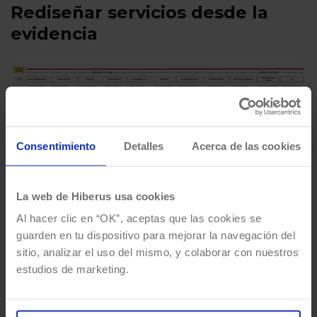
Rediseñar servicios desde la
evidencia
Consentimiento
Detalles
Acerca de las cookies
La web de Hiberus usa cookies
Ilustración 3: Imagen de un flujo trabajado en el análisis
Al hacer clic en “OK”, aceptas que las cookies se
de un servicio público
guarden en tu dispositivo para mejorar la navegación del
sitio, analizar el uso del mismo, y colaborar con nuestros
Un ejemplo claro de esta aproximación se
estudios de marketing.
encuentra en la tramitación de servicios
administrativos. Procesos aparentemente