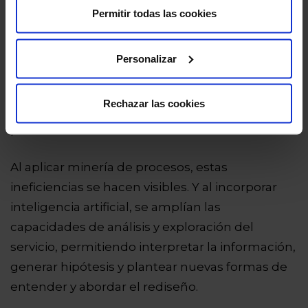
sencillos esconden, en realidad, una gran
Permitir todas las cookies
complejidad operativa: picos de demanda que
generan colas, documentación incompleta que
Personalizar
obliga a iniciar subsanaciones, validaciones
manuales que ralentizan el flujo o
Rechazar las cookies
dependencias excesivas de determinados
perfiles.
Al aplicar minería de procesos, estas
ineficiencias se hacen visibles. Y al incorporar
inteligencia artificial, se amplían las
capacidades de análisis y exploración del
servicio, permitiendo interpretar la información,
generar hipótesis y plantear nuevas formas de
entender y abordar el rediseño.