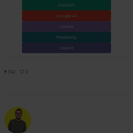
ChatGPT
Google AI
Gemini
Perplexity
Copilot
342
0