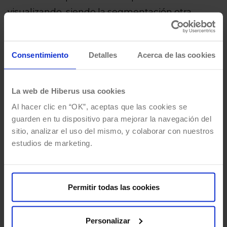
visualizando, siendo la segmentación otra
característica potente de Liferay.
Consentimiento
Detalles
Acerca de las cookies
La web de Hiberus usa cookies
Al hacer clic en “OK”, aceptas que las cookies se
guarden en tu dispositivo para mejorar la navegación del
sitio, analizar el uso del mismo, y colaborar con nuestros
estudios de marketing.
En CYCLICA se ofrece a los clientes un
Permitir todas las cookies
seguimiento continuo del estado de los
productos, notificando si uno de sus favoritos
Personalizar
ha reducido su precio o ha sido vendido, o si hay