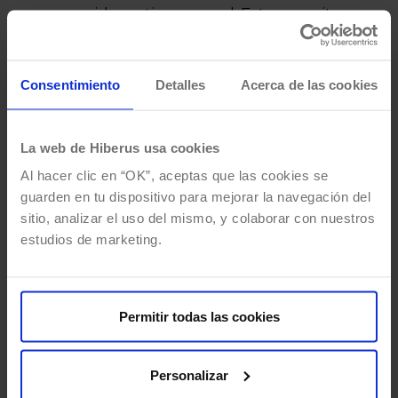
recogida en tiempo real. Esto permite una
mejor comunicación entre los
departamentos de logística y transporte,
Consentimiento
Detalles
Acerca de las cookies
mejorando así los tiempos de respuesta a
las solicitudes de los clientes.
Se ofrece un potente
generador de
La web de Hiberus usa cookies
informes
que permite explotar toda la
Al hacer clic en “OK”, aceptas que las cookies se
información almacenada en la aplicación.
guarden en tu dispositivo para mejorar la navegación del
sitio, analizar el uso del mismo, y colaborar con nuestros
Además, ofrece la posibilidad de generar
estudios de marketing.
facturas de las recogidas. Estas facturas
pueden ser consultadas vía web a través
de una plataforma puesta a disposición de
Permitir todas las cookies
los clientes de la empresa, que además
permite consultar el estado de sus avisos.
Es un
sistema 100% web
, con las ventajas
Personalizar