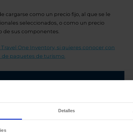
e cargarse como un precio fijo, al que se le
onales seleccionados, o como un precio
uno de sus componentes.
Travel One Inventory, si quieres conocer con
a de paquetes de turismo.
mación sobre nuestra
eradores turísticos?
Detalles
avel One Inventory
ies