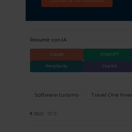
Resumir con IA
Claude
ChatGPT
Perplexity
Copilot
Software turismo
Travel One Inve
2822
0