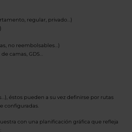
artamento, regular, privado…)
)
adas, no reembolsables…)
s de camas, GDS…
s…), éstos pueden a su vez definirse por rutas
e configuradas.
uestra con una planificación gráfica que refleja
: