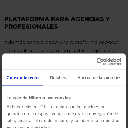
PLATAFORMA PARA AGENCIAS Y
PROFESIONALES
Además se ha creado una plataforma especial
para facilitar la venta de entradas a agencias,
centros educativos u otros profesionales. Con la
mismas ventajas de usabilidad que la de venta
particular, esta se adapta a las peculiaridades
Consentimiento
Detalles
Acerca de las cookies
de este tipo de usuarios.
La web de Hiberus usa cookies
Al hacer clic en “OK”, aceptas que las cookies se
guarden en tu dispositivo para mejorar la navegación del
MEJORAS EN LA ANALÍTICA
sitio, analizar el uso del mismo, y colaborar con nuestros
estudios de marketing.