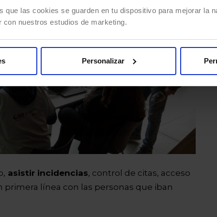
s que las cookies se guarden en tu dispositivo para mejorar la na
r con nuestros estudios de marketing.
es
Personalizar
Per
o,
asistir incidencias
, control de citas, acceso
 en primera línea con las personas que iban