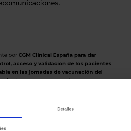
lecomunicaciones.
nte por
CGM Clinical España para dar
trol, acceso y validación de los pacientes
abía en las jornadas de vacunación del
se dirigieron al Centro para dar apoyo y soporte
lar el acceso a la vacunación.
Detalles
ies