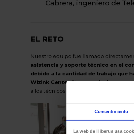
Cabrera, ingeniero de Te
EL RETO
Nuestro equipo fue llamado directame
asistencia y soporte técnico en el con
debido a la cantidad de trabajo que h
Wizink Center
. Sin pensarlo dos veces 
a los técnicos que había allí para contro
Consentimiento
La web de Hiberus usa cook