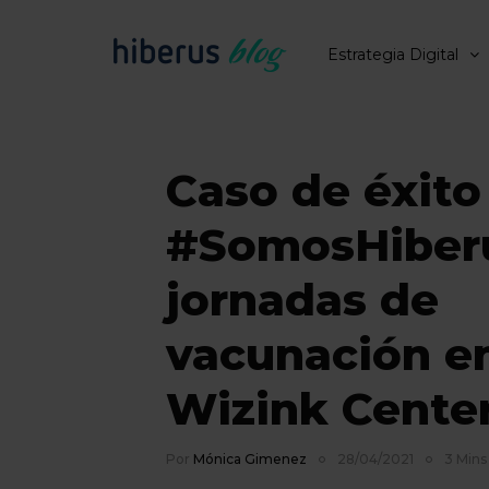
Estrategia Digital
Caso de éxito
#SomosHiber
jornadas de
vacunación en
Wizink Cente
Por
Mónica Gimenez
28/04/2021
3 Mins