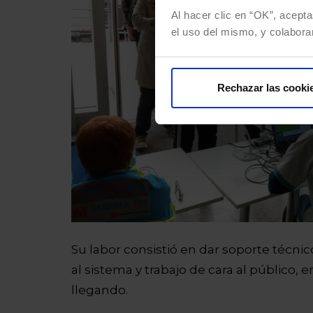
Al hacer clic en “OK”, acepta
el uso del mismo, y colabora
Rechazar las cooki
Su labor consistió en dar soporte técnic
al sistema y trabajo de cara al público,
llegando.