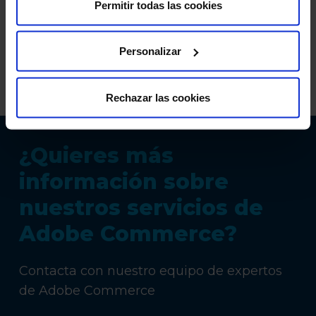
Permitir todas las cookies
Analítica, dando al cliente un
servicio 360
como partner digital
y evidenciando la
Personalizar
confianza puesta en Hiberus por parte de
Grupo Raventós Codorníu.
Rechazar las cookies
¿Quieres más
información sobre
nuestros servicios de
Adobe Commerce?
Contacta con nuestro equipo de expertos
de Adobe Commerce