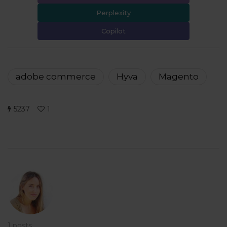
Perplexity
Copilot
adobe commerce
Hyva
Magento
5237
1
1 posts