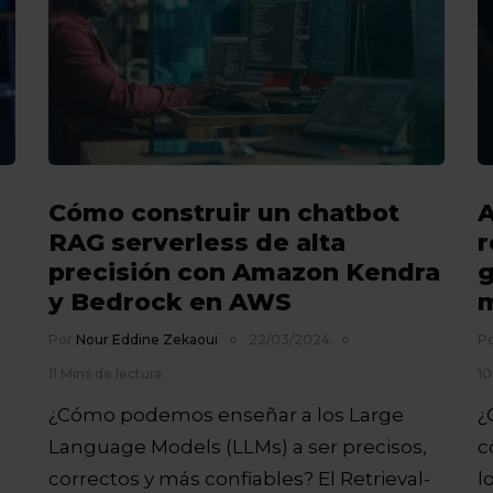
Cómo construir un chatbot
A
RAG serverless de alta
r
precisión con Amazon Kendra
g
y Bedrock en AWS
m
Por
Nour Eddine Zekaoui
22/03/2024
P
11 Mins de lectura
10
¿Cómo podemos enseñar a los Large
¿
Language Models (LLMs) a ser precisos,
c
correctos y más confiables? El Retrieval-
l