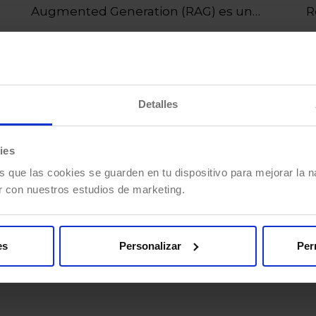
Augmented Generation (RAG) es un
R
enfoque para incluir información…
(
Detalles
ies
s que las cookies se guarden en tu dispositivo para mejorar la na
r con nuestros estudios de marketing.
es
Personalizar
Per