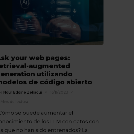
sk your web pages:
etrieval-augmented
eneration utilizando
odelos de código abierto
or
Nour Eddine Zekaoui
16/11/2023
 Mins de lectura
Cómo se puede aumentar el
onocimiento de los LLM con datos con
os que no han sido entrenados? La