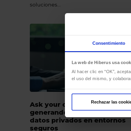
soluciones…
Consentimiento
La web de Hiberus usa cook
Al hacer clic en “OK”, acepta
el uso del mismo, y colabora
Rechazar las cooki
Ask your own data:
generando respuestas sobre
datos privados en entornos
seguros