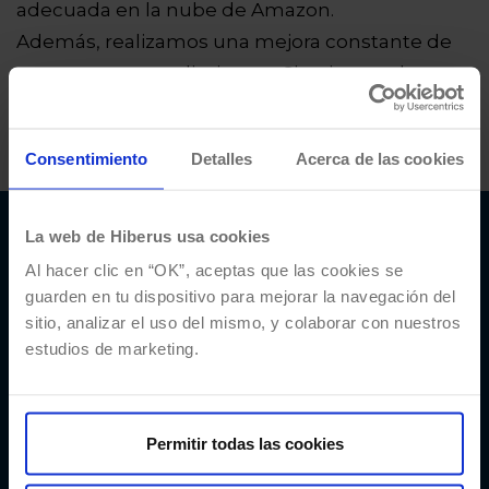
adecuada en la nube de Amazon.
Además, realizamos una mejora constante de
procesos y procedimientos. Si quieres saber
como podemos ayudarte, echa un vistazo a
nuestros servicios de
Hiberus Sistemas
.
Consentimiento
Detalles
Acerca de las cookies
La web de Hiberus usa cookies
¿Quieres más
Al hacer clic en “OK”, aceptas que las cookies se
información sobre
guarden en tu dispositivo para mejorar la navegación del
sitio, analizar el uso del mismo, y colaborar con nuestros
nuestros servicios de
estudios de marketing.
AWS?
Contacta con nuestro equipo de expertos
Permitir todas las cookies
en AWS