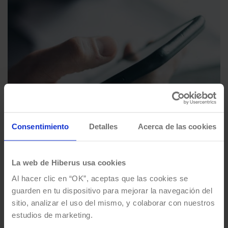
Consentimiento
Detalles
Acerca de las cookies
Omnicanalidad bancaria y
La web de Hiberus usa cookies
chatbots: lo que debes saber
Al hacer clic en “OK”, aceptas que las cookies se
Por
Mónica Gimenez
08/11/2021
3 Mins de lectura
guarden en tu dispositivo para mejorar la navegación del
sitio, analizar el uso del mismo, y colaborar con nuestros
La automatización de servicios es cada vez más
estudios de marketing.
importante, especialmente en el campo