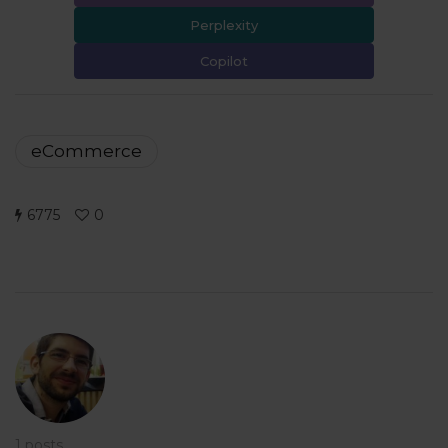
Perplexity
Copilot
eCommerce
6775
0
1 posts