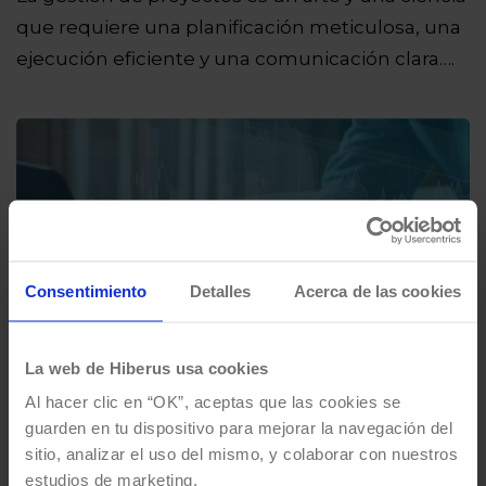
que requiere una planificación meticulosa, una
ejecución eficiente y una comunicación clara….
Consentimiento
Detalles
Acerca de las cookies
La web de Hiberus usa cookies
Al hacer clic en “OK”, aceptas que las cookies se
guarden en tu dispositivo para mejorar la navegación del
sitio, analizar el uso del mismo, y colaborar con nuestros
Pruebas de rendimiento de
estudios de marketing.