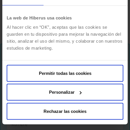
maravillosa que se ha convertido en un sueño
que no te deja dormir… y, ¿por…
La web de Hiberus usa cookies
Al hacer clic en “OK”, aceptas que las cookies se
guarden en tu dispositivo para mejorar la navegación del
sitio, analizar el uso del mismo, y colaborar con nuestros
estudios de marketing.
¡No te pierdas nada!
Permitir todas las cookies
Te mantenemos al dia de tendencias y novedades
sobre el futuro del trabajo, formas de hacer
crecer tu negocio, liderazgo digital y muchas
Personalizar
cosas más..
Rechazar las cookies
Newsletter