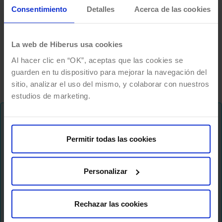
Consentimiento
Detalles
Acerca de las cookies
El equipo perfecto que forme el organigrama
de un E-Commerce dependerá del modelo a
implementar y el volumen de negocio a
La web de Hiberus usa cookies
generar. ¿Qué…
Al hacer clic en “OK”, aceptas que las cookies se
guarden en tu dispositivo para mejorar la navegación del
sitio, analizar el uso del mismo, y colaborar con nuestros
estudios de marketing.
¡No te pierdas nada!
Permitir todas las cookies
Te mantenemos al dia de tendencias y novedades
sobre el futuro del trabajo, formas de hacer
Personalizar
crecer tu negocio, liderazgo digital y muchas
cosas más..
Rechazar las cookies
Newsletter