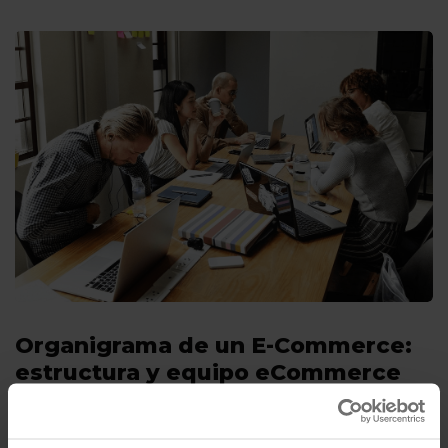
Organigrama de un E-Commerce:
estructura y equipo eCommerce
perfecto
Por
Charo Olivan
11/01/2019
5 Mins de lectura