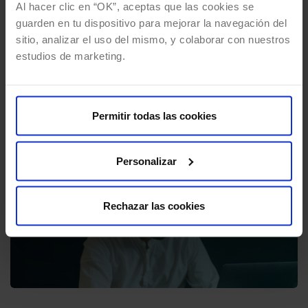
En un mundo donde la tecnología avanza a
Al hacer clic en “OK”, aceptas que las cookies se
pasos agigantados, la inteligencia artificial (AI)
guarden en tu dispositivo para mejorar la navegación del
sitio, analizar el uso del mismo, y colaborar con nuestros
emerge como el motor que impulsa la
estudios de marketing.
próxima…
Permitir todas las cookies
Personalizar
Rechazar las cookies