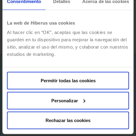
Consentimiento
Detalles
Acerca de las cookies
¿Has oído hablar de FinOps? ¿Te acabas de
enterar de qué es DevOps? ¿Y si te decimos que
La web de Hiberus usa cookies
la mejor estrategia es…
Al hacer clic en “OK”, aceptas que las cookies se
guarden en tu dispositivo para mejorar la navegación del
sitio, analizar el uso del mismo, y colaborar con nuestros
estudios de marketing.
¡No te pierdas nada!
Permitir todas las cookies
Te mantenemos al dia de tendencias y novedades
sobre el futuro del trabajo, formas de hacer
crecer tu negocio, liderazgo digital y muchas
Personalizar
cosas más..
Rechazar las cookies
Newsletter