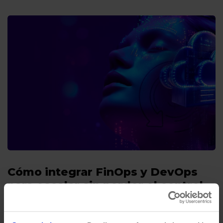
Cómo integrar FinOps y DevOps
para escalar sin perder el control
de costes
Por
Rubén Roldón
28/11/2025
5 Mins de lectura