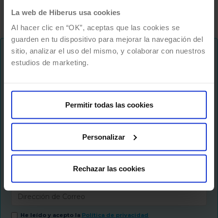
La web de Hiberus usa cookies
Al hacer clic en “OK”, aceptas que las cookies se
guarden en tu dispositivo para mejorar la navegación del
sitio, analizar el uso del mismo, y colaborar con nuestros
estudios de marketing.
¡No te pierdas nada!
Te mantenemos al dia de tendencias y novedades
sobre el futuro del trabajo, formas de hacer
Permitir todas las cookies
crecer tu negocio, liderazgo digital y muchas
cosas más..
Personalizar
Newsletter
Rechazar las cookies
He leído y acepto la
Política de privacidad