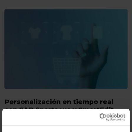
Personalización en tiempo real
con SAP Spartacus y SmartEdit
Por
Jesús Fernández Velasco
04/12/2024
5 Mins de lectura
SAP SmartEdit es una herramienta visual de