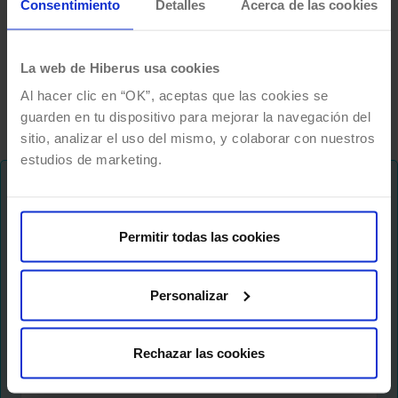
Consentimiento
Detalles
Acerca de las cookies
gestión de contenido diseñada
específicamente para facilitar la personalización
La web de Hiberus usa cookies
y edición en tiempo real de…
Al hacer clic en “OK”, aceptas que las cookies se
guarden en tu dispositivo para mejorar la navegación del
sitio, analizar el uso del mismo, y colaborar con nuestros
estudios de marketing.
¡No te pierdas nada!
Permitir todas las cookies
Te mantenemos al dia de tendencias y novedades
sobre el futuro del trabajo, formas de hacer
crecer tu negocio, liderazgo digital y muchas
Personalizar
cosas más..
Rechazar las cookies
Newsletter