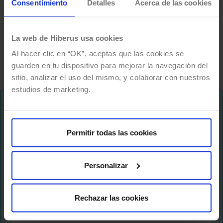
Consentimiento
Detalles
Acerca de las cookies
especialmente en iniciativas de Inteligencia
Artificial, Machine Learning, cloud computing,
La web de Hiberus usa cookies
LLM o incluso una repatriación…
Al hacer clic en “OK”, aceptas que las cookies se
guarden en tu dispositivo para mejorar la navegación del
sitio, analizar el uso del mismo, y colaborar con nuestros
estudios de marketing.
¡No te pierdas nada!
Permitir todas las cookies
Te mantenemos al dia de tendencias y novedades
sobre el futuro del trabajo, formas de hacer
crecer tu negocio, liderazgo digital y muchas
Personalizar
cosas más..
Rechazar las cookies
Newsletter