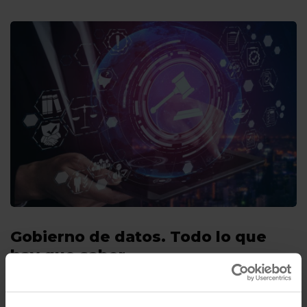
Gobierno de datos. Todo lo que
hay que saber.
Por
Emilio Boix
31/05/2024
6 Mins de lectura
Cuando hablamos de los datos, surge pensar