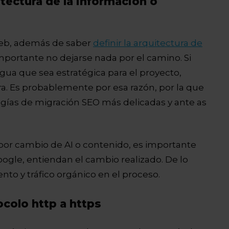
tectura de la información o
 web, además de saber
definir la arquitectura de
portante no dejarse nada por el camino. Si
igua que sea estratégica para el proyecto,
. Es probablemente por esa razón, por la que
gías de migración SEO más delicadas y ante as
 por cambio de AI o contenido, es importante
gle, entiendan el cambio realizado. De lo
nto y tráfico orgánico en el proceso.
colo http a https