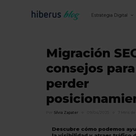
Estrategia Digital
Migración SE
consejos para
perder
posicionamie
Por
Silvia Zapater
09/04/2025
7 Mins de
Descubre cómo podemos ayud
la visibilidad y atraer tráfico