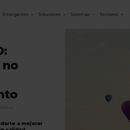
Emergentes
Soluciones
Sistemas
Sectores
O:
 no
nto
 lectura
arte a mejorar
 de calidad