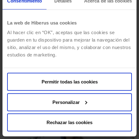
Consentimiento
Detalles
Acerca de las cookies
7 razones por las que elegir
SharePoint como gestor
documental
La web de Hiberus usa cookies
Al hacer clic en “OK”, aceptas que las cookies se
Por
Maria Jose Esteban
22/05/2019
5 Mins de lectura
guarden en tu dispositivo para mejorar la navegación del
“¿Puedo utilizar SharePoint como mi gestor
sitio, analizar el uso del mismo, y colaborar con nuestros
documental, sustituyendo mi actual repositorio
estudios de marketing.
de documentos?”, “¿Qué beneficios puedo
obtener por centralizar mi gestión
documental…
Permitir todas las cookies
Personalizar
Rechazar las cookies