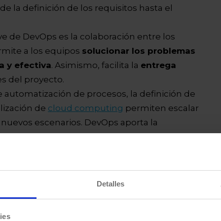
de la definición de los requisitos hasta el
ave de DevOps es la colaboración entre los
mite a los equipos
solucionar los problemas
a y efectiva
. Asimismo, facilita la
entrega
s del proyecto.
de automatización de procesos, la definición de
ilización de
cloud computing
permiten escalar
a nuevos escenarios. DevOps aporta la
r nuevo código y ampliar el software
sin tener
vOps incrementan la seguridad de los
 la automatización, se reduce el número de
Detalles
cuencia,
el riesgo de cometer errores
ies