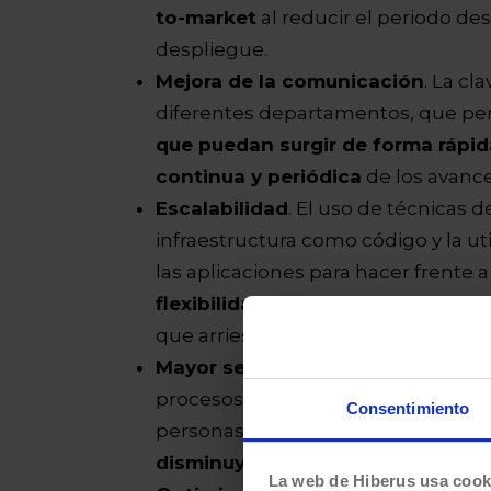
to-market
al reducir el periodo des
despliegue.
Mejora de la comunicación
. La cl
diferentes departamentos, que per
que puedan surgir de forma rápid
continua y periódica
de los avance
Escalabilidad
. El uso de técnicas 
infraestructura como código y la ut
las aplicaciones para hacer frente 
flexibilidad necesaria para añadi
que arriesgar toda la producción.
Mayor seguridad
. Los sistemas De
procesos, ya que, al incrementarse
Consentimiento
personas que participan. En conse
disminuye
.
La web de Hiberus usa cook