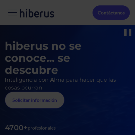
Pasar al contenido principal
Menú Secundario
Contáctanos
Media
hiberus no se
conoce... se
descubre
I
nteligencia con
A
lma para hacer que las
cosas ocurran
Solicitar información
4700+
profesionales