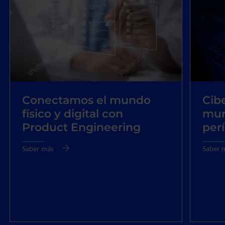
Saber más
acerca
de
Automatizamos,
optimizamos
e
innovamos
con
IA
Conectamos el mundo
Cib
físico y digital con
mun
Product Engineering
per
Saber más
Saber 
acerca
acerca
de
de
Conectamos
Cibers
el
en
mundo
un
físico
mundo
y
digital