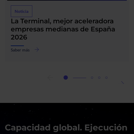
Noticia
La Terminal, mejor aceleradora
empresas medianas de España
2026
Saber más
acerca
de
La
Terminal,
mejor
aceleradora
empresas
medianas
de
España
2026
Capacidad global. Ejecución