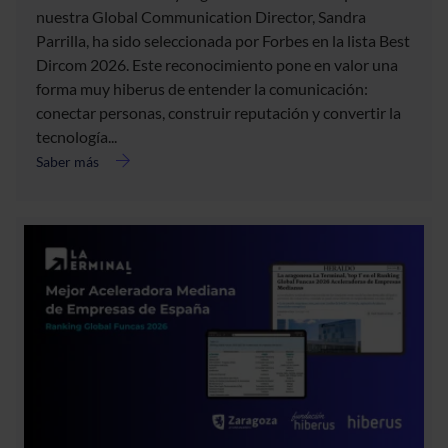
nuestra Global Communication Director, Sandra
Parrilla, ha sido seleccionada por Forbes en la lista Best
acerca
Dircom 2026. Este reconocimiento pone en valor una
de
Forbes
forma muy hiberus de entender la comunicación:
selecciona
conectar personas, construir reputación y convertir la
a
tecnología...
Sandra
Saber más
Parrilla
en
la
lista
Best
Dircom