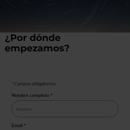
¿Por dónde
empezamos?
En 24 horas te daremos una respuesta.
Formulario de negocio
* Campos obligatorios
Nombre completo
*
Email
*