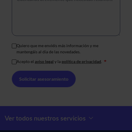
Quiero que me enviéis más información y me
mantengáis al día de las novedades.
Acepto el
aviso legal
y la
política de privacidad
.
*
Menú Prefooter
Ver todos nuestros servicios