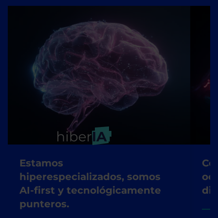
Estamos
Co
hiperespecializados, somos
oc
AI-first y tecnológicamente
dis
punteros.