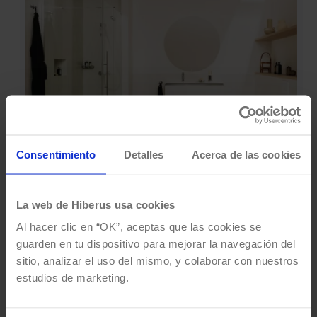
Consentimiento
Detalles
Acerca de las cookies
Transformamos la
La web de Hiberus usa cookies
experiencia de compra de
Al hacer clic en “OK”, aceptas que las cookies se
Roca con SAP CX
guarden en tu dispositivo para mejorar la navegación del
sitio, analizar el uso del mismo, y colaborar con nuestros
Desarrollamos una plataforma de comercio
estudios de marketing.
electrónico de última generación para Roca Group,
que cumple con los estándares B2B y optimiza la