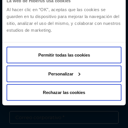
La web de Hiberus usa cookies
Al hacer clic en “OK”, aceptas que las cookies se
¿Quieres más
guarden en tu dispositivo para mejorar la navegación del
información sobre
sitio, analizar el uso del mismo, y colaborar con nuestros
estudios de marketing.
nuestro CMS para
medios digitales?
Permitir todas las cookies
Contacta con nuestro equipo de Xalok
Personalizar
Rechazar las cookies