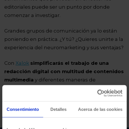
editoriales puede ser un punto por donde
comenzar a investigar.
Grandes grupos de comunicación ya lo están
poniendo en práctica. ¿Y tú? ¿Quieres unirte a la
experiencia del neuromarketing y sus ventajas?
Con
Xalok
simplificarás el trabajo de una
redacción digital con multitud de contenidos
multimedia
y diferentes maneras de
visualizarlos. También
optimizarás los
procesos de generación de contenidos y
reducirás costes.
Contacta con nosotros,
Consentimiento
Detalles
Acerca de las cookies
estaremos encantados de ayudarte.