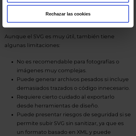
navegadores actuales más utilizados.
Rechazar las cookies
Inconvenientes del SVG
Aunque el SVG es muy útil, también tiene
algunas limitaciones:
No es recomendable para fotografías o
imágenes muy complejas.
Puede generar archivos pesados si incluye
demasiados trazados o código innecesario.
Requiere cierto cuidado al exportarlo
desde herramientas de diseño.
Puede presentar riesgos de seguridad si se
permite subir SVG sin sanitizar, ya que es
un formato basado en XML y puede