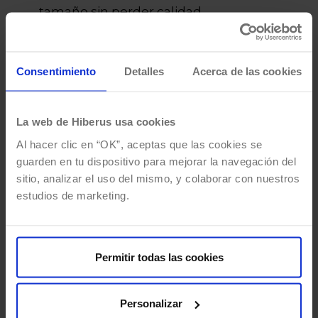
tamaño sin perder calidad.
Ligereza:
puede pesar menos que otros
formatos si está bien optimizado.
Consentimiento
Detalles
Acerca de las cookies
Editabilidad:
puede modificarse desde
programas de diseño o directamente
desde código.
La web de Hiberus usa cookies
Interactividad:
permite animaciones y
Al hacer clic en “OK”, aceptas que las cookies se
cambios mediante CSS o JavaScript.
guarden en tu dispositivo para mejorar la navegación del
Accesibilidad:
puede incluir títulos,
sitio, analizar el uso del mismo, y colaborar con nuestros
estudios de marketing.
descripciones y atributos útiles para
lectores de pantalla.
SEO de imágenes:
puede acompañarse de
Permitir todas las cookies
nombres de archivo descriptivos, textos
alternativos y contexto semántico.
Compatibilidad moderna:
funciona en los
Personalizar