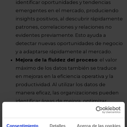
identificar oportunidades y tendencias
emergentes en el mercado, produciendo
insights positivos, al descubrir rápidamente
patrones, correlaciones y relaciones no
evidentes previamente. Esto ayuda a
detectar nuevas oportunidades de negocio
y a adaptarse rápidamente al mercado.
Mejora de la fluidez del proceso
: el valor
máximo de los datos también se traduce
en mejoras en la eficiencia operativa y la
productividad. Al utilizar los datos de
manera eficaz, las organizaciones pueden
identificar áreas de mejora, optimizar
procesos, reducir costes y aumentar la
eficiencia general. Esto se logra
identificando cuellos de botella,
Consentimiento
Detalles
Acerca de las cookies