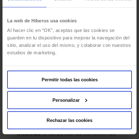
automatizando tareas, optimizando
recursos e implementando prácticas más
La web de Hiberus usa cookies
eficientes.
Al hacer clic en “OK”, aceptas que las cookies se
Democratización de la información
:
guarden en tu dispositivo para mejorar la navegación del
cuando el equipo los tiene disponibles,
sitio, analizar el uso del mismo, y colaborar con nuestros
accede fácilmente y gestiona de forma
estudios de marketing.
autónoma la mayor cantidad de datos
sobre su sector, sus clientes y el mercado,
sienta las bases para un mejor desempeño
Permitir todas las cookies
individual y grupal y es capaz, en cualquier
momento, de tomar mejores decisiones,
Personalizar
basándose en una comprensión precisa de
lo que sucede a su alrededor.
Rechazar las cookies
Disminución de conflictos y fricciones
internas
: si las personas conocen las