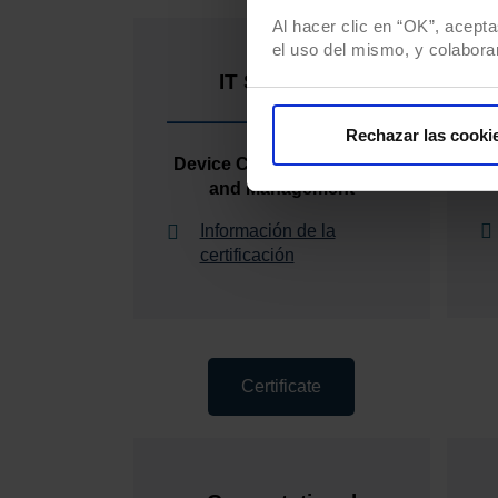
Al hacer clic en “OK”, acepta
el uso del mismo, y colabora
IT Specialist
Rechazar las cooki
Device Configuration and
and Management
Información de la
certificación
Certificate