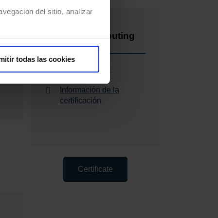
vegación del sitio, analizar
e
Cloud Computing
mitir todas las cookies
INF-104
Información de la
certificación
Certificate