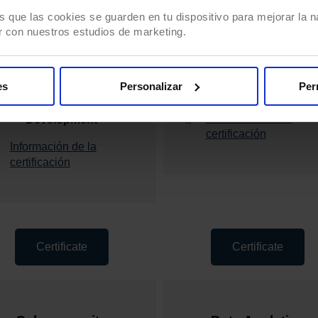
s que las cookies se guarden en tu dispositivo para mejorar la na
r con nuestros estudios de marketing.
Artificial Intelligenc
IT Specialist
es
Personalizar
Per
INF-307
HTML5 Application
Información de la
Development
certificación
Información de la
certificación
Certificate
Certificate