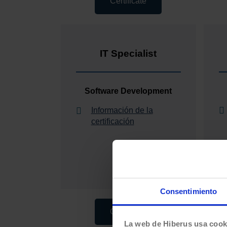
Certificate
IT Specialist
Software Development
Información de la
certificación
Consentimiento
Certificate
La web de Hiberus usa cook