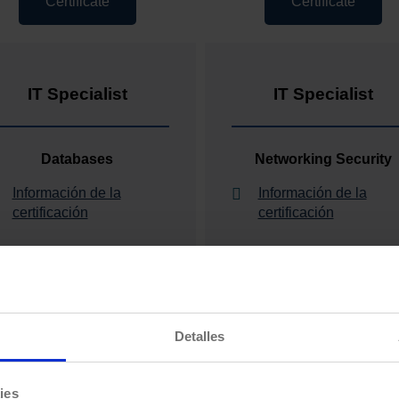
Certificate
Certificate
IT Specialist
IT Specialist
Databases
Networking Security
Información de la
Información de la
certificación
certificación
Detalles
Certificate
Certificate
ies