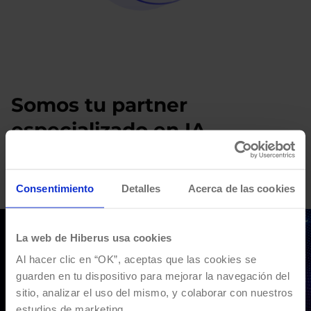
Somos tu partner
especializado en IA
Nuestras áreas de especialización están diseñadas para
resolver problemas críticos y satisfacer las necesidades más
urgentes de nuestros clientes.
Consentimiento
Detalles
Acerca de las cookies
La web de Hiberus usa cookies
Al hacer clic en “OK”, aceptas que las cookies se
guarden en tu dispositivo para mejorar la navegación del
sitio, analizar el uso del mismo, y colaborar con nuestros
estudios de marketing.