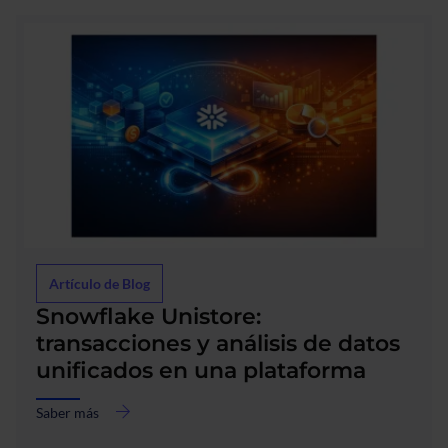
datos,
tecnología
y
experiencia
de
cliente
Artículo de Blog
Snowflake Unistore:
transacciones y análisis de datos
unificados en una plataforma
Saber más
acerca
de