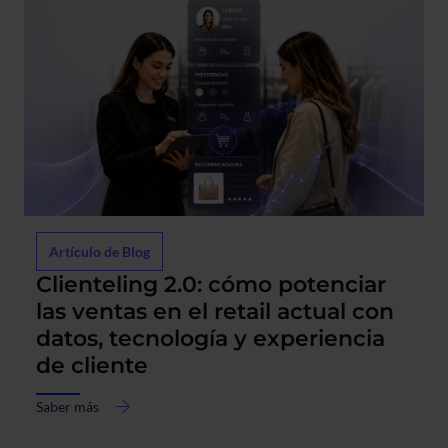
acerca
Artículo de Blog
de
Clienteling 2.0: cómo potenciar
Clienteling
2.0:
las ventas en el retail actual con
cómo
datos, tecnología y experiencia
potenciar
de cliente
las
ventas
en
Saber más
el
retail actual con