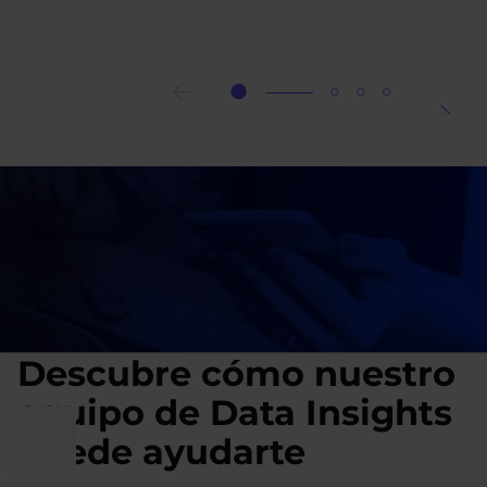
Snowflake
Unistore:
transacciones
y
análisis
de
datos
unificados
en
una
plataforma
Descubre cómo nuestro
equipo de Data Insights
puede ayudarte