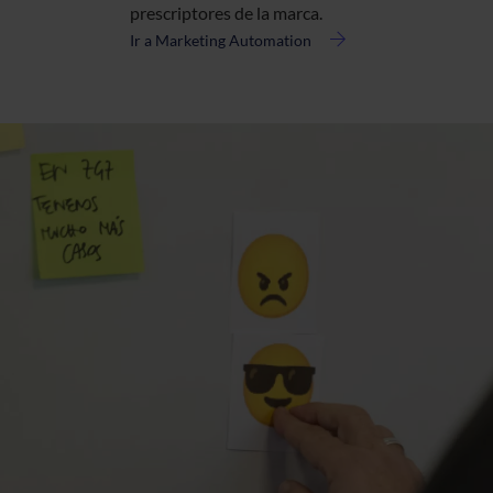
prescriptores de la marca.
Ir a Marketing Automation
acerca
de
Marketing
Automation