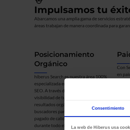
Impulsamos tu éxito
Abarcamos una amplia gama de servicios estraté
áreas trabajan de manera coordinada para garanti
Posicionamiento
Pai
Orgánico
Con Se
en pai
hiberus Search es nuestra área 100%
certif
especializada en posicionamiento
el máx
SEO. A través de ella, mejoramos la
digita
visibilidad de tu web en los
momen
resultados orgánicos de los
Consentimiento
Analiz
buscadores para conseguir tráfico no
diseña
pagado de calidad, acompañándote
campañ
durante todo el proceso, desde la
La web de Hiberus usa cook
tanto 