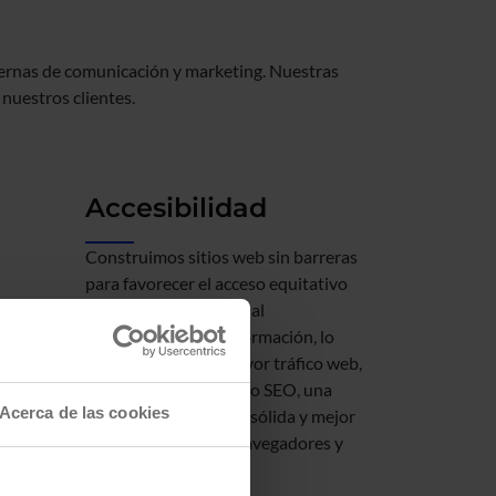
dernas de comunicación y marketing. Nuestras
 nuestros clientes.
Accesibilidad
Construimos sitios web sin barreras
para favorecer el acceso equitativo
de todas las personas al
u
conocimiento y la información, lo
tus
que se traduce en mayor tráfico web,
o y el
mejor posicionamiento SEO, una
Acerca de las cookies
imagen de marca más sólida y mejor
compatibilidad con navegadores y
itiva,
dispositivos.