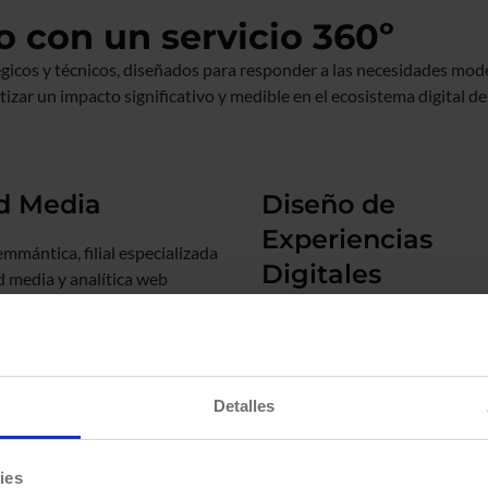
 con un servicio 360º
gicos y técnicos, diseñados para responder a las necesidades mo
zar un impacto significativo y medible en el ecosistema digital de
d Media
Diseño de
Experiencias
mmántica, filial especializada
Digitales
d media y analítica web
icada por Google, podrás sacar
Partimos de los objetivos de t
imo partido a tu inversión
negocio y las expectativas de 
l impactando a tu target en el
usuarios para orientar el diseñ
to más adecuado.
desarrollo de tu sitio web para
Detalles
aremos tu proyecto para
facilitar el acceso al mismo y
r la mejor estructura de
garantizar una navegación intu
as y grupos de anuncios
ies
rápida y sencilla, mejorando la
en buscadores como en redes