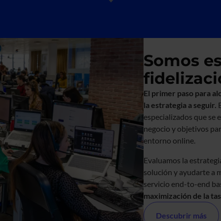
Somos esp
fidelizac
El primer paso para al
la estrategia a seguir.
especializados que se e
negocio y objetivos pa
entorno online.
Evaluamos la estrategia
solución y ayudarte a 
servicio end-to-end b
maximización de la ta
Descubrir más