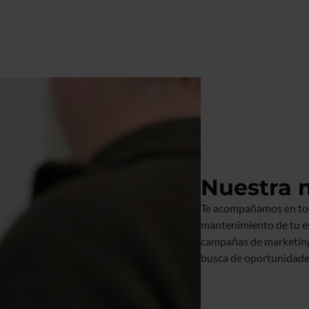
de
Analítica
Digital
Nuestra 
Te acompañamos en tod
mantenimiento de tu es
campañas de marketing
busca de oportunidade